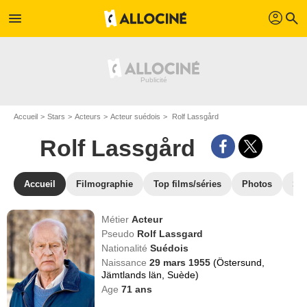
profil
menu
search
Accueil
Stars
Acteurs
Acteur suédois
Rolf Lassgård
Rolf Lassgård
Accueil
Filmographie
Top films/séries
Photos
St
Métier
Acteur
Pseudo
Rolf Lassgard
Nationalité
Suédois
Naissance
29 mars 1955
(Östersund,
Jämtlands län, Suède)
Age
71
ans