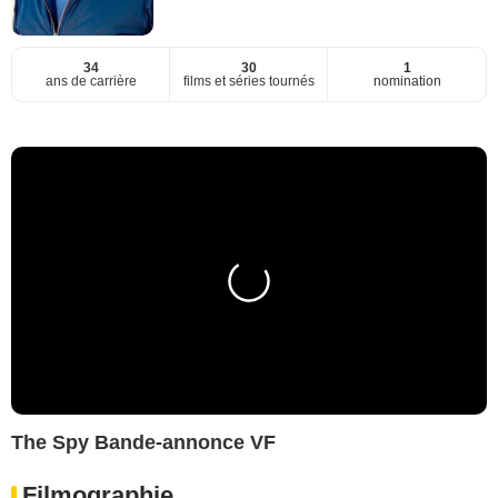
34
30
1
ans de carrière
films et séries tournés
nomination
The Spy Bande-annonce VF
Filmographie