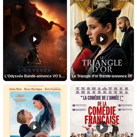
L'Odyssée Bande-annonce VO STFR
Le Triangle d'or Bande-annonce VF