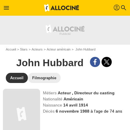
profil
menu
search
Accueil
Stars
Acteurs
Acteur américain
John Hubbard
John Hubbard
Accueil
Filmographie
Métiers
Acteur
,
Directeur du casting
Nationalité
Américain
Naissance
14 avril 1914
Décès
6 novembre 1988
à l'age de 74 ans