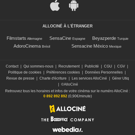
ALLOCINÉ À L'ÉTRANGER
Filmstarts
SensaCine
Beyazperde
Allemagne
Espagne
Turquie
AdoroCinema
Sensacine México
Brésil
Mexique
Contact
|
Qui sommes-nous
|
Recrutement
|
Publicité
|
CGU
|
CGV
|
Politique de cookies
|
Préférences cookies
|
Données Personnelles
|
Revue de presse
|
Charte d'écriture
|
Les services AlloCiné
|
Gérer Utiq
|
©AlloCiné
Retrouvez tous les horaires et infos de votre cinéma sur le numéro AlloCiné :
0 892 892 892
(0,90€/minute)