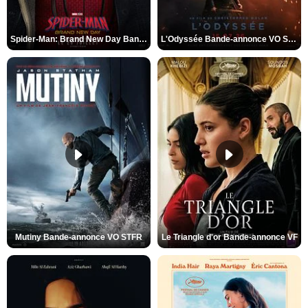
Spider-Man: Brand New Day Bande-annonce VO STFR
L'Odyssée Bande-annonce VO STFR
Mutiny Bande-annonce VO STFR
Le Triangle d'or Bande-annonce VF