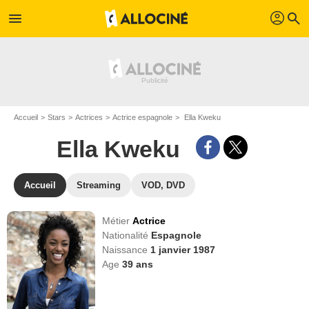
profil
menu
search
Accueil
Stars
Actrices
Actrice espagnole
Ella Kweku
Ella Kweku
Accueil
Streaming
VOD, DVD
Métier
Actrice
Nationalité
Espagnole
Naissance
1 janvier 1987
Age
39
ans