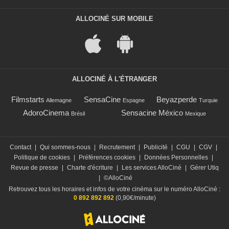
ALLOCINÉ SUR MOBILE
ALLOCINÉ À L'ÉTRANGER
Filmstarts
SensaCine
Beyazperde
Allemagne
Espagne
Turquie
AdoroCinema
Sensacine México
Brésil
Mexique
Contact
|
Qui sommes-nous
|
Recrutement
|
Publicité
|
CGU
|
CGV
|
Politique de cookies
|
Préférences cookies
|
Données Personnelles
|
Revue de presse
|
Charte d'écriture
|
Les services AlloCiné
|
Gérer Utiq
|
©AlloCiné
Retrouvez tous les horaires et infos de votre cinéma sur le numéro AlloCiné :
0 892 892 892
(0,90€/minute)