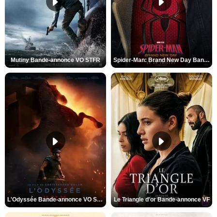
Mutiny Bande-annonce VO STFR
Spider-Man: Brand New Day Bande-annonce VO STFR
L'Odyssée Bande-annonce VO STFR
Le Triangle d'or Bande-annonce VF