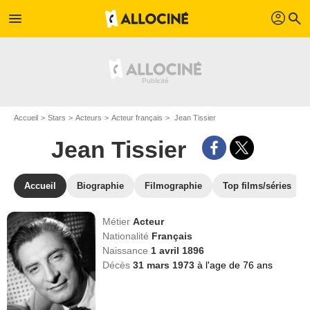
profil
menu
search
Accueil
Stars
Acteurs
Acteur français
Jean Tissier
Jean Tissier
Accueil
Biographie
Filmographie
Top films/séries
Métier
Acteur
Nationalité
Français
Naissance
1 avril 1896
Décès
31 mars 1973
à l'age de 76 ans