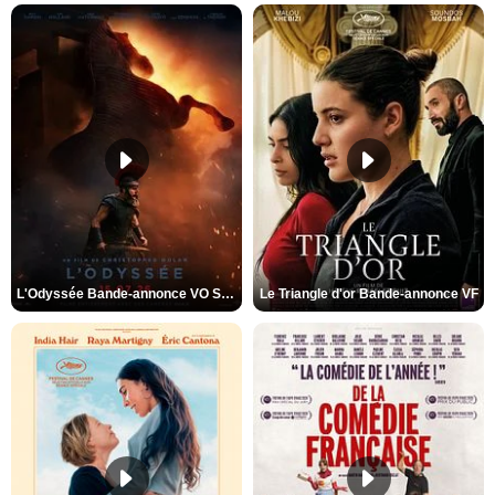
L'Odyssée Bande-annonce VO STFR
Le Triangle d'or Bande-annonce VF