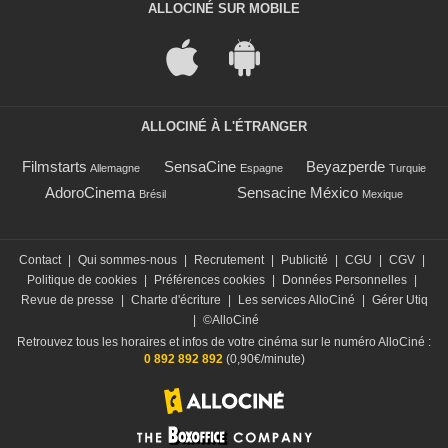
ALLOCINÉ SUR MOBILE
ALLOCINÉ À L'ÉTRANGER
Filmstarts
SensaCine
Beyazperde
Allemagne
Espagne
Turquie
AdoroCinema
Sensacine México
Brésil
Mexique
Contact
|
Qui sommes-nous
|
Recrutement
|
Publicité
|
CGU
|
CGV
|
Politique de cookies
|
Préférences cookies
|
Données Personnelles
|
Revue de presse
|
Charte d'écriture
|
Les services AlloCiné
|
Gérer Utiq
|
©AlloCiné
Retrouvez tous les horaires et infos de votre cinéma sur le numéro AlloCiné :
0 892 892 892
(0,90€/minute)