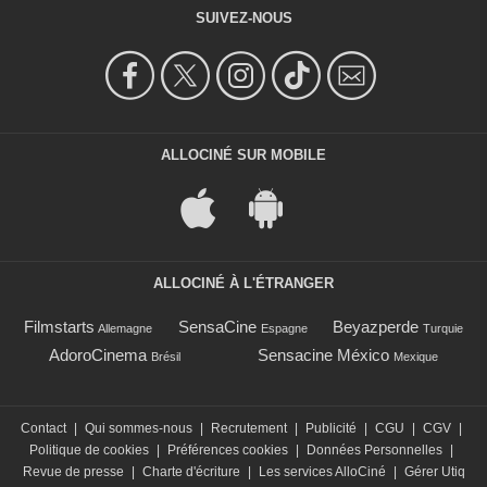
SUIVEZ-NOUS
ALLOCINÉ SUR MOBILE
ALLOCINÉ À L'ÉTRANGER
Filmstarts
SensaCine
Beyazperde
Allemagne
Espagne
Turquie
AdoroCinema
Sensacine México
Brésil
Mexique
Contact
|
Qui sommes-nous
|
Recrutement
|
Publicité
|
CGU
|
CGV
|
Politique de cookies
|
Préférences cookies
|
Données Personnelles
|
Revue de presse
|
Charte d'écriture
|
Les services AlloCiné
|
Gérer Utiq