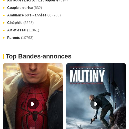
Arnaque / Escroc / Escroquerie
(394)
Couple en crise
(632)
Ambiance 60's - années 60
(768)
Cinéphile
(5528)
Art et essai
(11361)
Parents
(10763)
Top Bandes-annonces