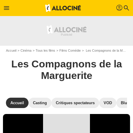
profil
menu
search
Accueil
Cinéma
Tous les films
Films Comédie
Les Compagnons de la Marguerite de Jean-Pierre Mocky
Les Compagnons de la
Marguerite
Accueil
Casting
Critiques spectateurs
VOD
Blu-Ra