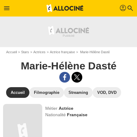
profil
menu
search
Accueil
Stars
Actrices
Actrice française
Marie-Hélène Dasté
Marie-Hélène Dasté
Accueil
Filmographie
Streaming
VOD, DVD
Métier
Actrice
Nationalité
Française