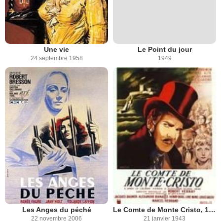
Une vie
Le Point du jour
24 septembre 1958
1949
Les Anges du péché
Le Comte de Monte Cristo, 1ère époque: Edmond Dantès
22 novembre 2006
21 janvier 1943