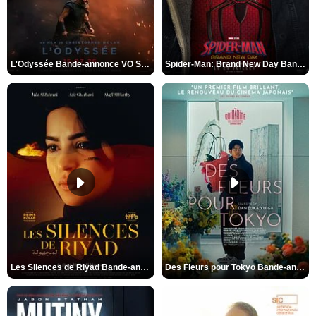
L'Odyssée Bande-annonce VO STFR
Spider-Man: Brand New Day Bande-annonce VO STFR
Les Silences de Riyad Bande-annonce VO STFR
Des Fleurs pour Tokyo Bande-annonce VO STFR