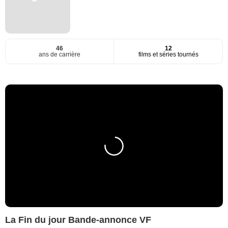
46
12
ans de carrière
films et séries tournés
La Fin du jour Bande-annonce VF