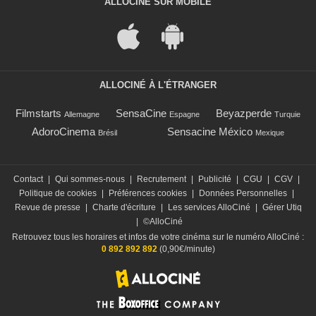
ALLOCINÉ SUR MOBILE
ALLOCINÉ À L'ÉTRANGER
Filmstarts
SensaCine
Beyazperde
Allemagne
Espagne
Turquie
AdoroCinema
Sensacine México
Brésil
Mexique
Contact
|
Qui sommes-nous
|
Recrutement
|
Publicité
|
CGU
|
CGV
|
Politique de cookies
|
Préférences cookies
|
Données Personnelles
|
Revue de presse
|
Charte d'écriture
|
Les services AlloCiné
|
Gérer Utiq
|
©AlloCiné
Retrouvez tous les horaires et infos de votre cinéma sur le numéro AlloCiné :
0 892 892 892
(0,90€/minute)