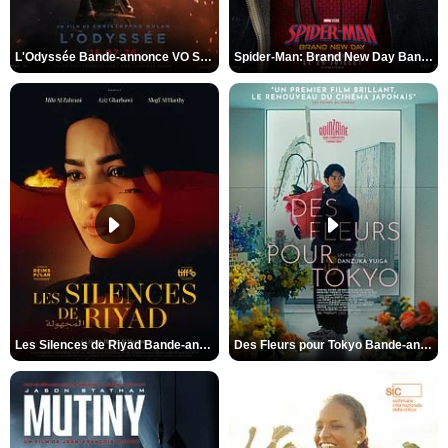
L'Odyssée Bande-annonce VO STFR
Spider-Man: Brand New Day Bande-annonce VO STFR
Les Silences de Riyad Bande-annonce VO STFR
Des Fleurs pour Tokyo Bande-annonce VO STFR