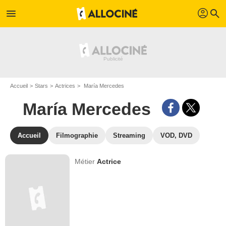
profil
menu
search
Accueil
Stars
Actrices
María Mercedes
María Mercedes
Accueil
Filmographie
Streaming
VOD, DVD
Métier
Actrice