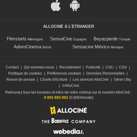
ALLOCINÉ À L'ÉTRANGER
Filmstarts
SensaCine
Beyazperde
Allemagne
Espagne
Turquie
AdoroCinema
Sensacine México
Brésil
Mexique
Contact
|
Qui sommes-nous
|
Recrutement
|
Publicité
|
CGU
|
CGV
|
Politique de cookies
|
Préférences cookies
|
Données Personnelles
|
Revue de presse
|
Charte d'écriture
|
Les services AlloCiné
|
Gérer Utiq
|
©AlloCiné
Retrouvez tous les horaires et infos de votre cinéma sur le numéro AlloCiné :
0 892 892 892
(0,90€/minute)