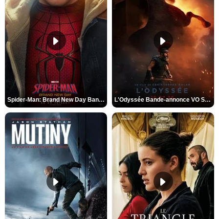
Spider-Man: Brand New Day Bande-annonce VO STFR
L'Odyssée Bande-annonce VO STFR