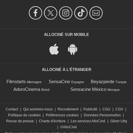
ALLOCINÉ SUR MOBILE
ALLOCINÉ À L'ÉTRANGER
Filmstarts
SensaCine
Beyazperde
Allemagne
Espagne
Turquie
AdoroCinema
Sensacine México
Brésil
Mexique
Contact
|
Qui sommes-nous
|
Recrutement
|
Publicité
|
CGU
|
CGV
|
Politique de cookies
|
Préférences cookies
|
Données Personnelles
|
Revue de presse
|
Charte d'écriture
|
Les services AlloCiné
|
Gérer Utiq
|
©AlloCiné