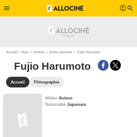
profil
menu
search
Accueil
Stars
Acteurs
Acteur japonais
Fujio Harumoto
Fujio Harumoto
Accueil
Filmographie
Métier
Acteur
Nationalité
Japonais