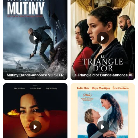
Mutiny Bande-annonce VO STFR
Le Triangle d'or Bande-annonce VF