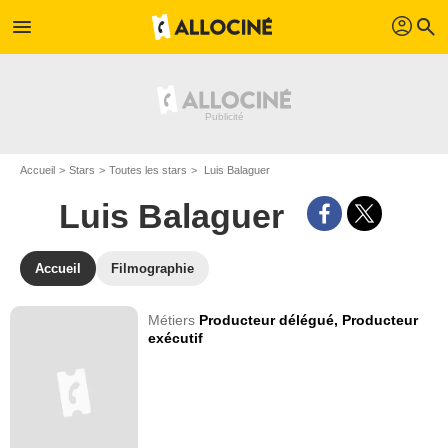
profil
menu
search
Accueil
Stars
Toutes les stars
Luis Balaguer
Luis Balaguer
Accueil
Filmographie
Métiers
Producteur délégué,
Producteur
exécutif