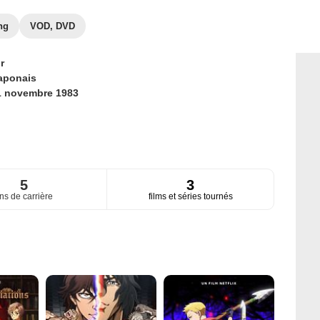
ng
VOD, DVD
r
aponais
1 novembre 1983
5
3
ns de carrière
films et séries tournés