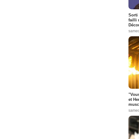
Sorti
failli
Décou
samed
"Vous
et He
muscl
samed