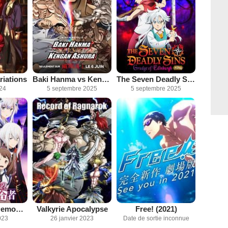
iations
Baki Hanma vs Kengan Ashura
The Seven Deadly Sins: Grudge of Edinburgh - Partie 2
024
5 septembre 2025
5 septembre 2025
The Misfit of Demon King Academy
Valkyrie Apocalypse
Free! (2021)
023
26 janvier 2023
Date de sortie inconnue