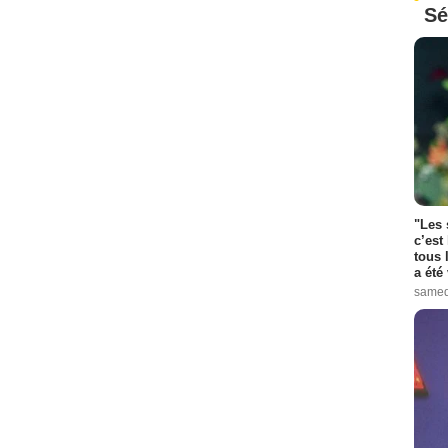
Sé
"Les 
c’est
tous 
a été 
samed