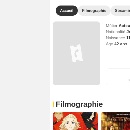
Accueil
Filmographie
Streami
Métier
Acteu
Nationalité
J
Naissance
1
Age
42
ans
a
Filmographie