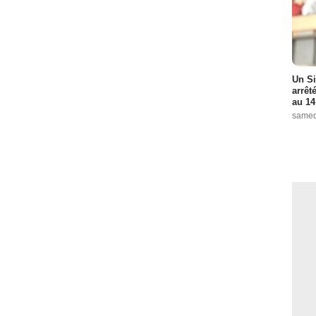
Un Si
arrêt
au 14
samed