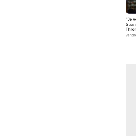
"Je v
Stran
Thro
vendr