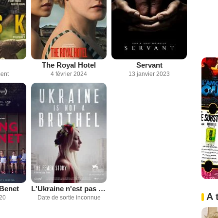
The Royal Hotel
Servant
ent
4 février 2024
13 janvier 2023
Benet
L'Ukraine n'est pas un bordel
A 
020
Date de sortie inconnue