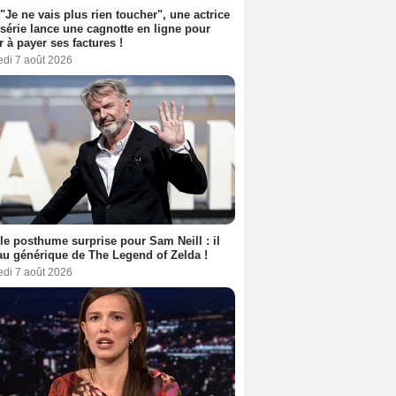
 "Je ne vais plus rien toucher", une actrice
 série lance une cagnotte en ligne pour
er à payer ses factures !
edi 7 août 2026
le posthume surprise pour Sam Neill : il
au générique de The Legend of Zelda !
edi 7 août 2026