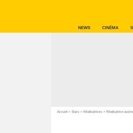
NEWS
CINÉMA
S
Accueil
Stars
Réalisatrices
Réalisatrice austr