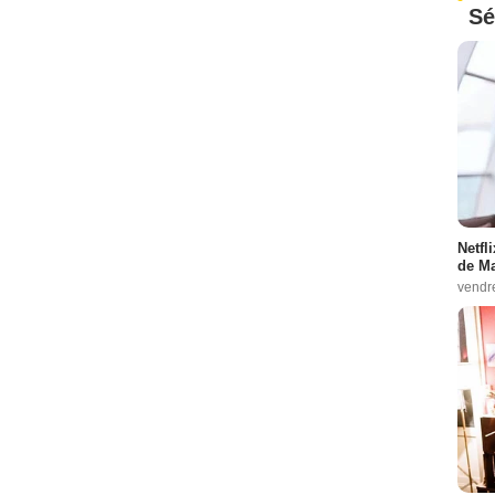
Sé
Netfl
de Ma
vendr