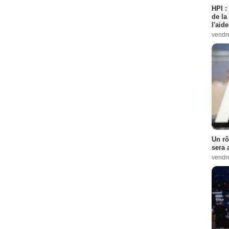
HPI :
de la
l'aid
vendr
Un rô
sera 
vendr