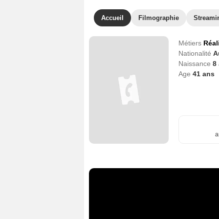
Accueil
Filmographie
Streami
Métiers
Réal
Nationalité
A
Naissance
8
Age
41
ans
a