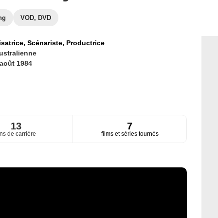
ng
VOD, DVD
isatrice,
Scénariste,
Productrice
ustralienne
 août 1984
13
7
ns de carrière
films et séries tournés