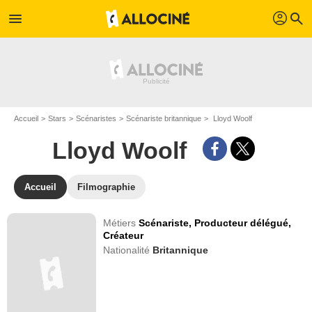
profil
menu
search
Accueil
Stars
Scénaristes
Scénariste britannique
Lloyd Woolf
Lloyd Woolf
Accueil
Filmographie
Métiers
Scénariste,
Producteur délégué,
Créateur
Nationalité
Britannique