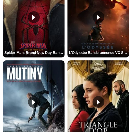
Spider-Man: Brand New Day Bande-annonce VO STFR
L'Odyssée Bande-annonce VO STFR