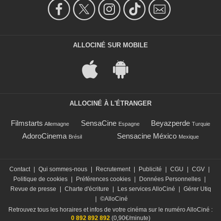
ALLOCINÉ SUR MOBILE
ALLOCINÉ À L'ÉTRANGER
Filmstarts
SensaCine
Beyazperde
Allemagne
Espagne
Turquie
AdoroCinema
Sensacine México
Brésil
Mexique
Contact
|
Qui sommes-nous
|
Recrutement
|
Publicité
|
CGU
|
CGV
|
Politique de cookies
|
Préférences cookies
|
Données Personnelles
|
Revue de presse
|
Charte d'écriture
|
Les services AlloCiné
|
Gérer Utiq
|
©AlloCiné
Retrouvez tous les horaires et infos de votre cinéma sur le numéro AlloCiné :
0 892 892 892
(0,90€/minute)