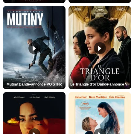
Mutiny Bande-annonce VO STFR
Le Triangle d'or Bande-annonce VF