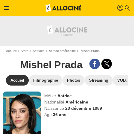
profil
menu
search
Accueil
Stars
Actrices
Actrice américaine
Mishel Prada
Mishel Prada
Accueil
Filmographie
Photos
Streaming
VOD, DV
Métier
Actrice
Nationalité
Américaine
Naissance
23 décembre 1989
Age
36
ans