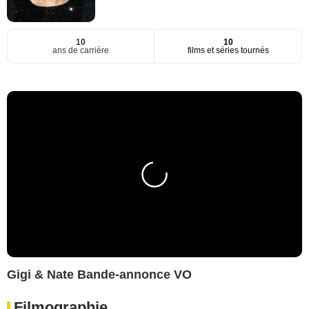
10
10
ans de carrière
films et séries tournés
Gigi & Nate Bande-annonce VO
Filmographie