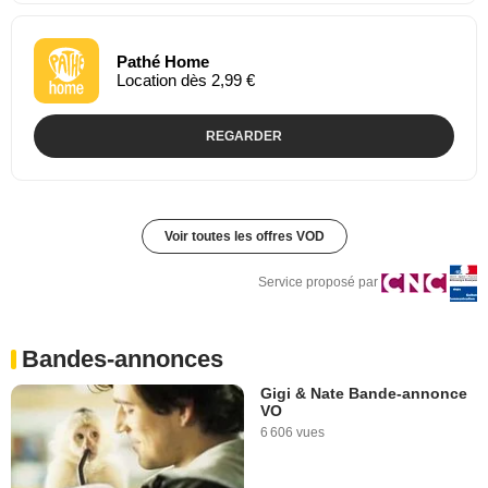
Pathé Home
Location dès 2,99 €
REGARDER
Voir toutes les offres VOD
Service proposé par
Bandes-annonces
Gigi & Nate Bande-annonce
VO
6 606 vues