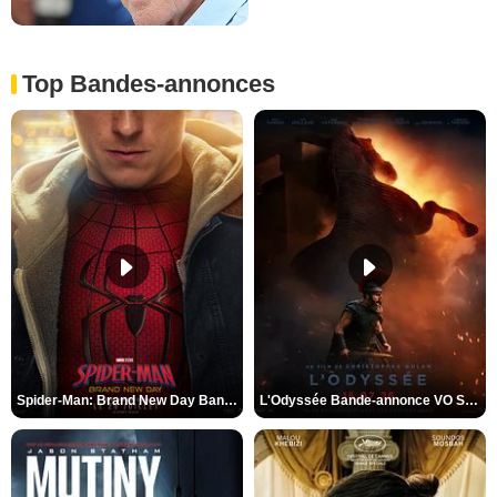
Top Bandes-annonces
Spider-Man: Brand New Day Bande-annonce VO STFR
L'Odyssée Bande-annonce VO STFR