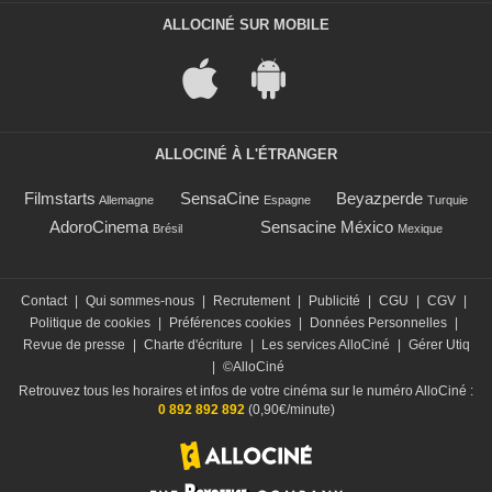
ALLOCINÉ SUR MOBILE
ALLOCINÉ À L'ÉTRANGER
Filmstarts
SensaCine
Beyazperde
Allemagne
Espagne
Turquie
AdoroCinema
Sensacine México
Brésil
Mexique
Contact
|
Qui sommes-nous
|
Recrutement
|
Publicité
|
CGU
|
CGV
|
Politique de cookies
|
Préférences cookies
|
Données Personnelles
|
Revue de presse
|
Charte d'écriture
|
Les services AlloCiné
|
Gérer Utiq
|
©AlloCiné
Retrouvez tous les horaires et infos de votre cinéma sur le numéro AlloCiné :
0 892 892 892
(0,90€/minute)