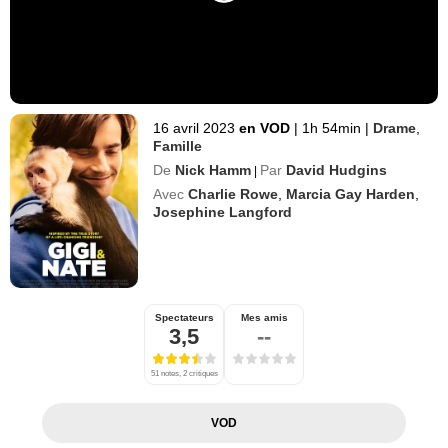
16 avril 2023
en VOD
|
1h 54min
|
Drame
,
Famille
De
Nick Hamm
Par
David Hudgins
|
Avec
Charlie Rowe
,
Marcia Gay Harden
,
Josephine Langford
Spectateurs
Mes amis
3,5
--
51 notes, 2 critiques
VOD