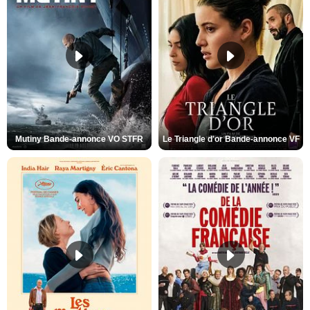
Mutiny Bande-annonce VO STFR
Le Triangle d'or Bande-annonce VF