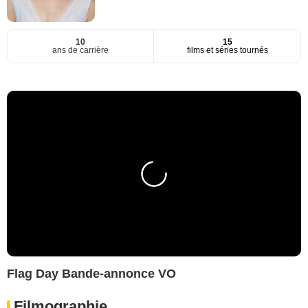
10
15
ans de carrière
films et séries tournés
Flag Day Bande-annonce VO
Filmographie