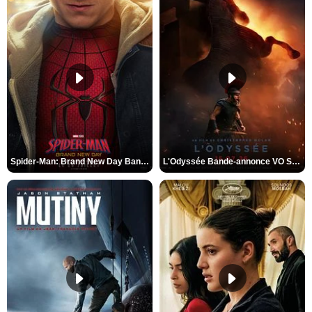
Spider-Man: Brand New Day Bande-annonce VO STFR
L'Odyssée Bande-annonce VO STFR