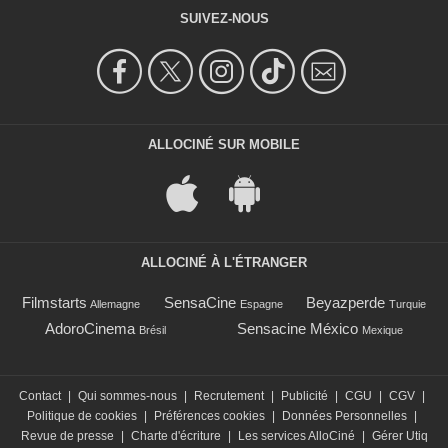
SUIVEZ-NOUS
ALLOCINÉ SUR MOBILE
ALLOCINÉ À L'ÉTRANGER
Filmstarts
SensaCine
Beyazperde
Allemagne
Espagne
Turquie
AdoroCinema
Sensacine México
Brésil
Mexique
Contact
|
Qui sommes-nous
|
Recrutement
|
Publicité
|
CGU
|
CGV
|
Politique de cookies
|
Préférences cookies
|
Données Personnelles
|
Revue de presse
|
Charte d'écriture
|
Les services AlloCiné
|
Gérer Utiq