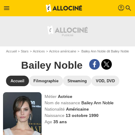
profil
menu
search
Accueil
Stars
Actrices
Actrice américaine
Bailey Ann Noble dit Bailey Noble
Bailey Noble
Accueil
Filmographie
Streaming
VOD, DVD
Métier
Actrice
Nom de naissance
Bailey Ann Noble
Nationalité
Américaine
Naissance
13 octobre 1990
Age
35
ans