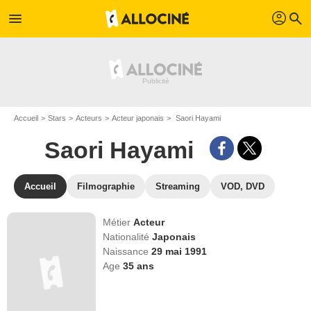
profil
menu
search
Accueil
Stars
Acteurs
Acteur japonais
Saori Hayami
Saori Hayami
Accueil
Filmographie
Streaming
VOD, DVD
Métier
Acteur
Nationalité
Japonais
Naissance
29 mai 1991
Age
35
ans