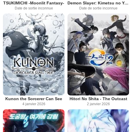
TSUKIMICHI -Moonlit Fantasy-
Demon Slayer: Kimetsu no Yaiba La Forteresse Infinie Film 3
Date de sortie inconnue
Date de sortie inconnue
Kunon the Sorcerer Can See
Hitori No Shita - The Outcast
4 janvier 2026
2 janvier 2026