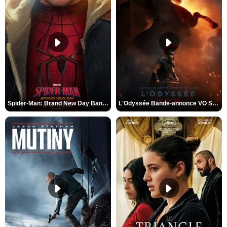
Spider-Man: Brand New Day Bande-annonce VO STFR
L'Odyssée Bande-annonce VO STFR