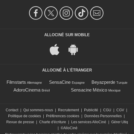
ALLOCINÉ SUR MOBILE
ALLOCINÉ À L'ÉTRANGER
Filmstarts
SensaCine
Beyazperde
Allemagne
Espagne
Turquie
AdoroCinema
Sensacine México
Brésil
Mexique
Contact
|
Qui sommes-nous
|
Recrutement
|
Publicité
|
CGU
|
CGV
|
Politique de cookies
|
Préférences cookies
|
Données Personnelles
|
Revue de presse
|
Charte d'écriture
|
Les services AlloCiné
|
Gérer Utiq
|
©AlloCiné