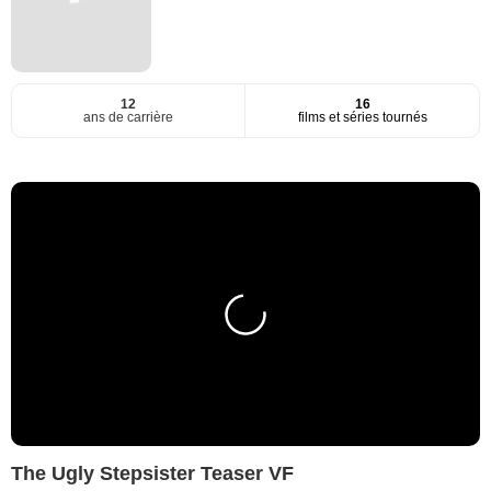
12
16
ans de carrière
films et séries tournés
The Ugly Stepsister Teaser VF