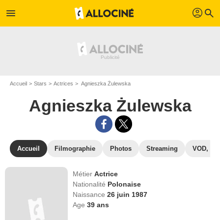
profil
menu
search
Accueil
Stars
Actrices
Agnieszka Żulewska
Agnieszka Żulewska
Accueil
Filmographie
Photos
Streaming
VOD, DV
Métier
Actrice
Nationalité
Polonaise
Naissance
26 juin 1987
Age
39
ans