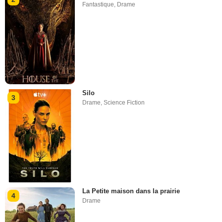
Fantastique
,
Drame
Silo
3
Drame
,
Science Fiction
La Petite maison dans la prairie
4
Drame