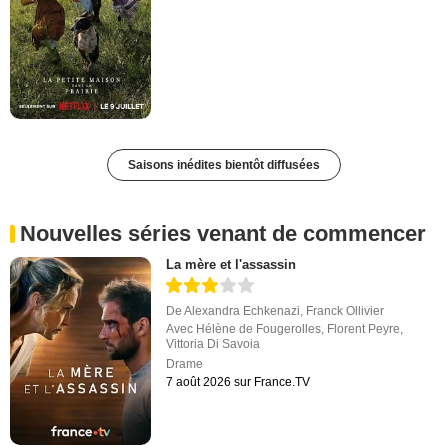
Saisons inédites bientôt diffusées
Nouvelles séries venant de commencer
La mère et l'assassin
De
Alexandra Echkenazi
,
Franck Ollivier
Avec
Hélène de Fougerolles
,
Florent Peyre
,
Vittoria Di Savoia
Drame
7 août 2026 sur France.TV