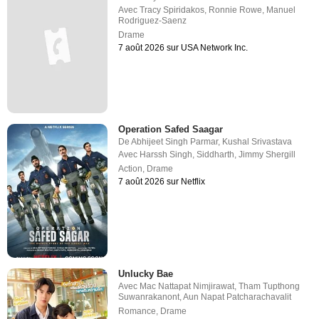
Avec
Tracy Spiridakos
,
Ronnie Rowe
,
Manuel
Rodriguez-Saenz
Drame
7 août 2026 sur USA Network Inc.
Operation Safed Saagar
De
Abhijeet Singh Parmar
,
Kushal Srivastava
Avec
Harssh Singh
,
Siddharth
,
Jimmy Shergill
Action
,
Drame
7 août 2026 sur Netflix
Unlucky Bae
Avec
Mac Nattapat Nimjirawat
,
Tham Tupthong
Suwanrakanont
,
Aun Napat Patcharachavalit
Romance
,
Drame