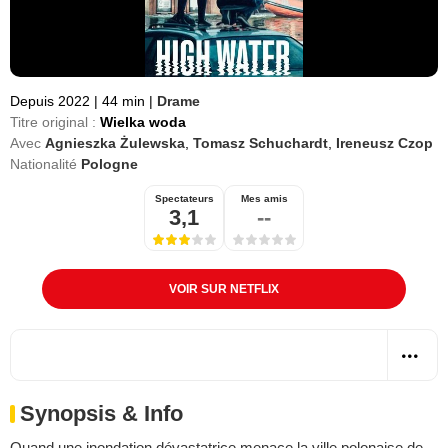
Depuis 2022
|
44 min
|
Drame
Titre original :
Wielka woda
Avec
Agnieszka Żulewska
,
Tomasz Schuchardt
,
Ireneusz Czop
Nationalité
Pologne
Spectateurs
Mes amis
3,1
--
VOIR SUR NETFLIX
Synopsis & Info
Quand une inondation dévastatrice menace la ville polonaise de