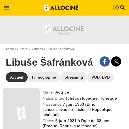
profil
menu
search
Accueil
Stars
Actrices
Libuše Šafránková
Libuše Šafránková
Accueil
Filmographie
Streaming
VOD, DVD
Métier
Actrice
Nationalités
Tchécoslovaque,
Tchèque
Naissance
7 juin 1953
(Brno,
Tchécoslovaquie - actuelle République
tchèque)
Décès
9 juin 2021
à l'age de 68 ans
(Prague, République tchèque)