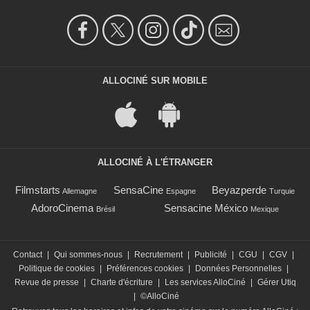
ALLOCINÉ SUR MOBILE
ALLOCINÉ À L'ÉTRANGER
Filmstarts
SensaCine
Beyazperde
Allemagne
Espagne
Turquie
AdoroCinema
Sensacine México
Brésil
Mexique
Contact
|
Qui sommes-nous
|
Recrutement
|
Publicité
|
CGU
|
CGV
|
Politique de cookies
|
Préférences cookies
|
Données Personnelles
|
Revue de presse
|
Charte d'écriture
|
Les services AlloCiné
|
Gérer Utiq
|
©AlloCiné