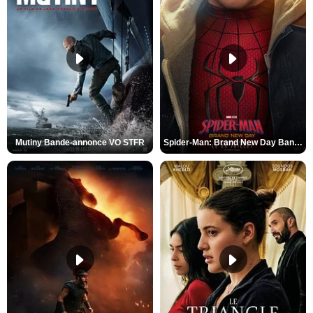
Mutiny Bande-annonce VO STFR
Spider-Man: Brand New Day Bande-annonce VO STFR