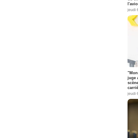
l'avi
jeudi 
"Mon 
juge 
scène
carri
jeudi 