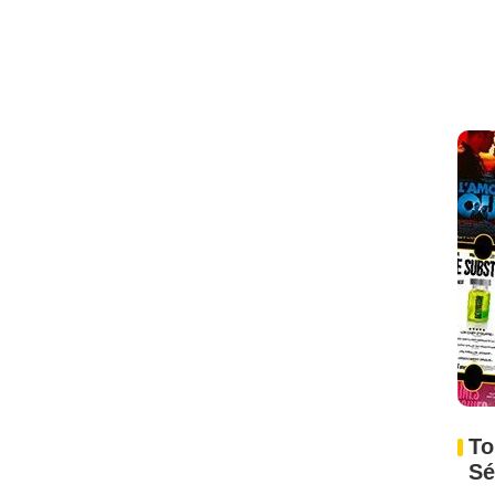
To
Sé