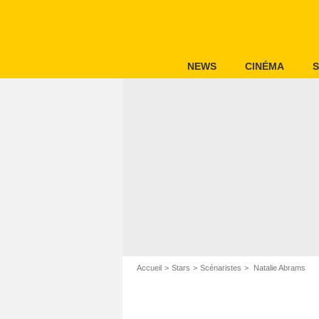
NEWS
CINÉMA
S
Accueil
Stars
Scénaristes
Natalie Abrams