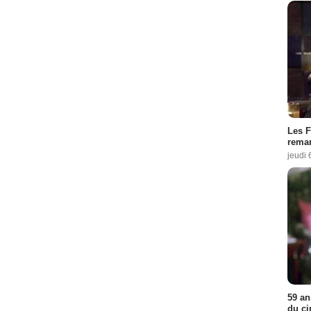
Les F
remar
jeudi 
59 an
du ci