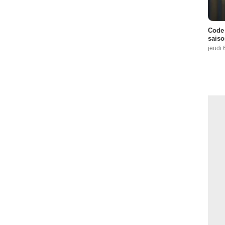
Code 
saiso
jeudi 