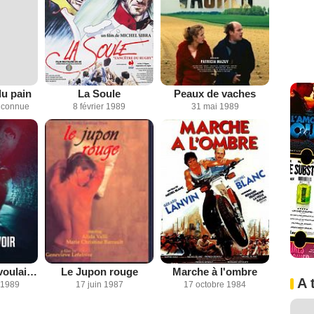
du pain
La Soule
Peaux de vaches
inconnue
8 février 1989
31 mai 1989
L'Homme qui voulait savoir
Le Jupon rouge
Marche à l'ombre
A 
 1989
17 juin 1987
17 octobre 1984