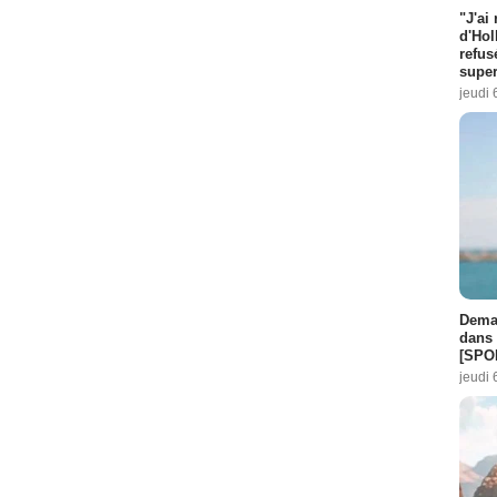
"J'ai
d'Hol
refus
super
jeudi 
Demai
dans 
[SPO
jeudi 