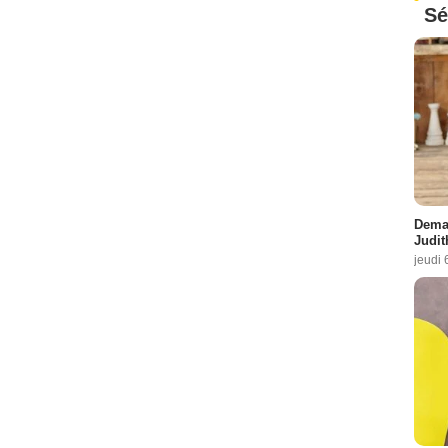
Sé
Demai
Judit
jeudi 