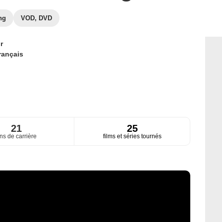
ng
VOD, DVD
r
rançais
21
25
ns de carrière
films et séries tournés