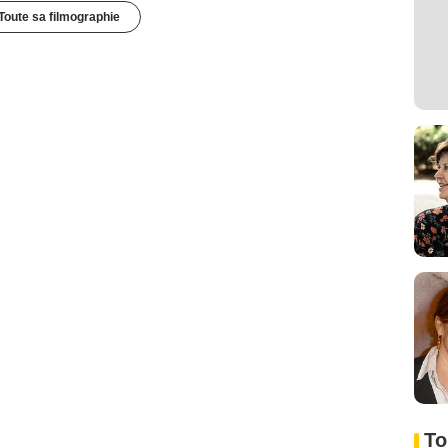
Toute sa filmographie
To