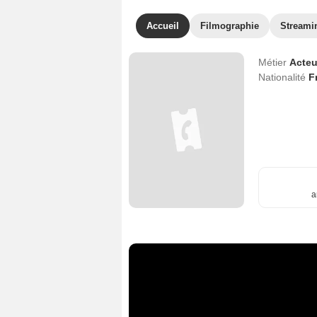
Accueil
Filmographie
Streami
Métier
Acteu
Nationalité
F
a