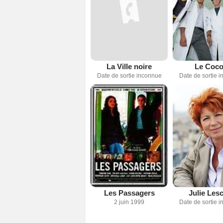
La Ville noire
Le Coc
Date de sortie inconnue
Date de sortie 
Les Passagers
Julie Les
2 juin 1999
Date de sortie 