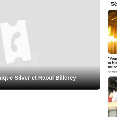
Sé
"Vous
et He
muscl
samed
que Silver et Raoul Billerey