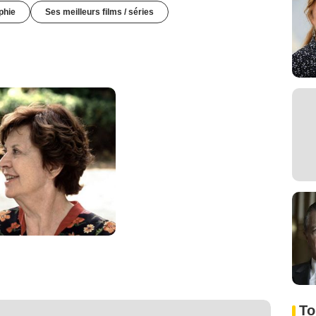
phie
Ses meilleurs films / séries
To