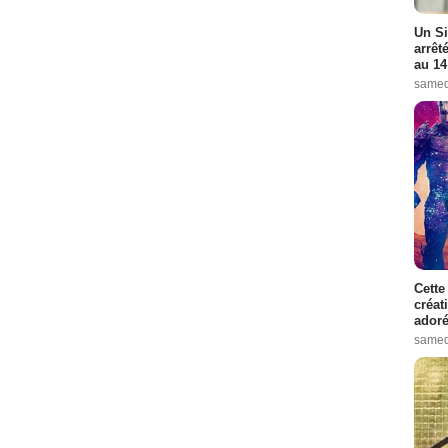
Un Si
arrêt
au 14
samed
Cette
créat
adoré
samed