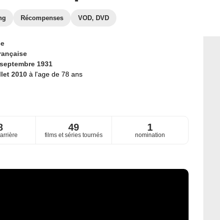
ng
Récompenses
VOD, DVD
ce
rançaise
 septembre 1931
llet 2010
à l'age de 78 ans
8
49
1
arrière
films et séries tournés
nomination