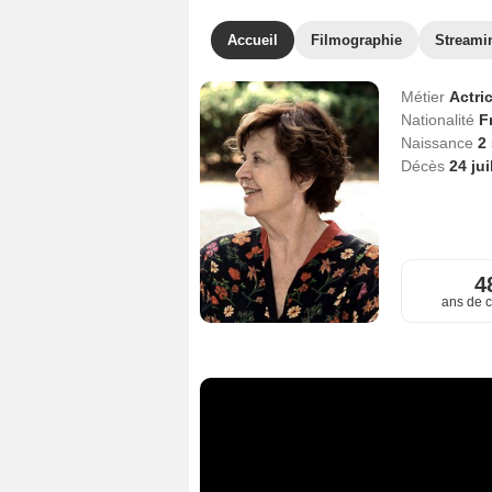
Accueil
Filmographie
Streami
Métier
Actri
Nationalité
F
Naissance
2
Décès
24 jui
4
ans de c