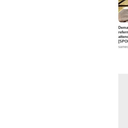
Demai
refer
atten
[SPO
samed