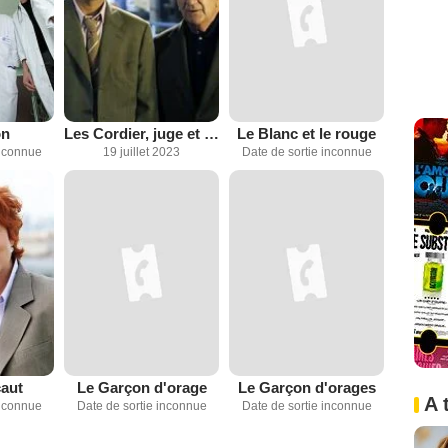
on
Les Cordier, juge et flic
Le Blanc et le rouge
inconnue
19 juillet 2023
Date de sortie inconnue
caut
Le Garçon d'orage
Le Garçon d'orages
A 
inconnue
Date de sortie inconnue
Date de sortie inconnue