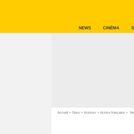
NEWS
CINÉMA
S
Accueil
Stars
Actrices
Actrice française
Ver