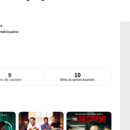
ce
méricaine
9
10
ns de carrière
films et séries tournés