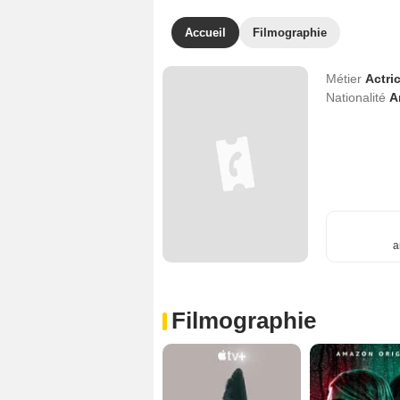
Accueil
Filmographie
Métier
Actri
Nationalité
A
a
Filmographie