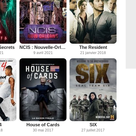
Secrets
NCIS : Nouvelle-Orléans
The Resident
021
9 avril 2021
21 janvier 2018
4
House of Cards
SIX
18
30 mai 2017
27 juillet 2017