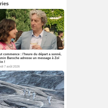
ries
out commence : l'heure du départ a sonné,
amin Baroche adresse un message à Zoï
in !
edi 7 août 2026