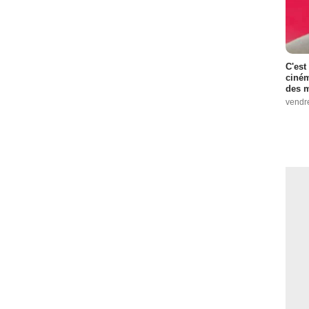
C'est
ciném
des m
vendr