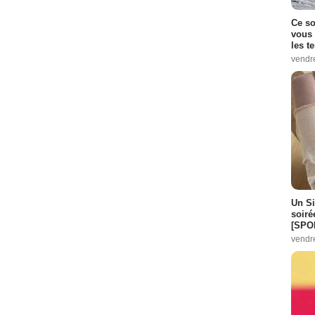
Ce so
vous 
les t
vendr
Un Si
soiré
[SPO
vendr