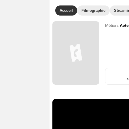
Accueil
Filmographie
Streami
Métiers
Acte
a