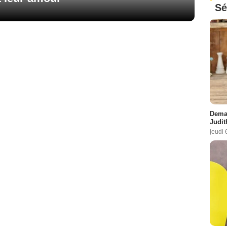
Sé
Demai
Judit
jeudi 