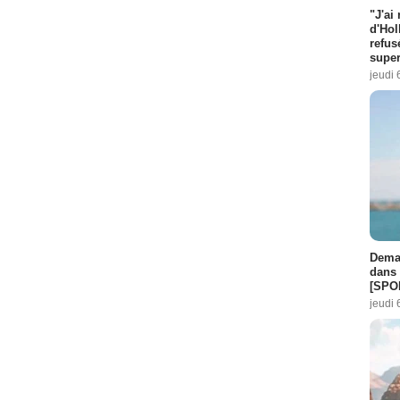
"J'ai
d'Hol
refus
super
jeudi 
Demai
dans 
[SPO
jeudi 