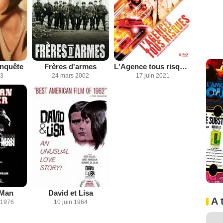
enquête
Frères d'armes
L'Agence tous risques
13
24 mars 2002
17 juin 2021
 Man
David et Lisa
A 
 1976
10 juin 1964