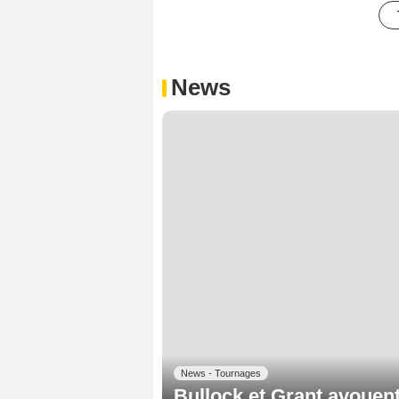
News
News - Tournages
Bullock et Grant avouen