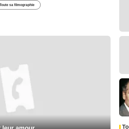
Toute sa filmographie
To
t leur amour