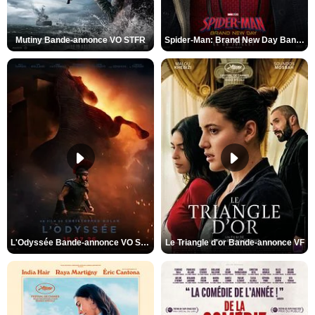
Mutiny Bande-annonce VO STFR
Spider-Man: Brand New Day Bande-annonce VO STFR
L'Odyssée Bande-annonce VO STFR
Le Triangle d'or Bande-annonce VF