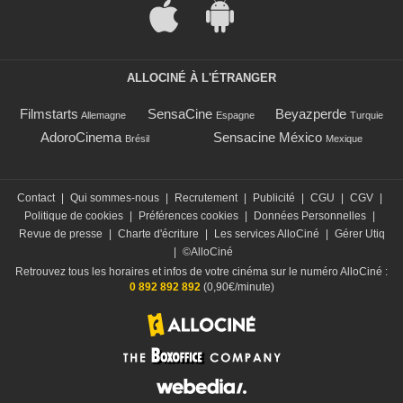
ALLOCINÉ À L'ÉTRANGER
Filmstarts
SensaCine
Beyazperde
Allemagne
Espagne
Turquie
AdoroCinema
Sensacine México
Brésil
Mexique
Contact
|
Qui sommes-nous
|
Recrutement
|
Publicité
|
CGU
|
CGV
|
Politique de cookies
|
Préférences cookies
|
Données Personnelles
|
Revue de presse
|
Charte d'écriture
|
Les services AlloCiné
|
Gérer Utiq
|
©AlloCiné
Retrouvez tous les horaires et infos de votre cinéma sur le numéro AlloCiné :
0 892 892 892
(0,90€/minute)