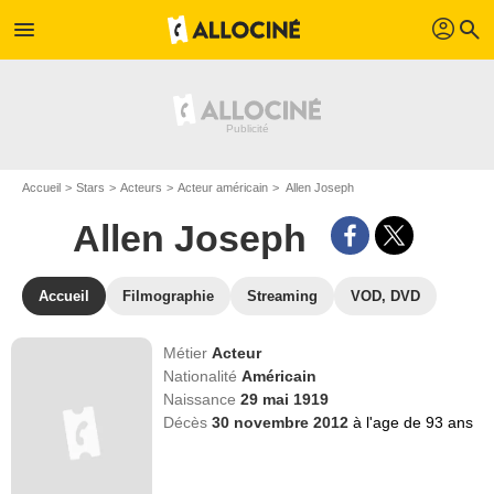
profil
menu
search
Accueil
Stars
Acteurs
Acteur américain
Allen Joseph
Allen Joseph
Accueil
Filmographie
Streaming
VOD, DVD
Métier
Acteur
Nationalité
Américain
Naissance
29 mai 1919
Décès
30 novembre 2012
à l'age de 93 ans