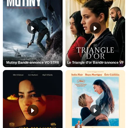
Mutiny Bande-annonce VO STFR
Le Triangle d'or Bande-annonce VF