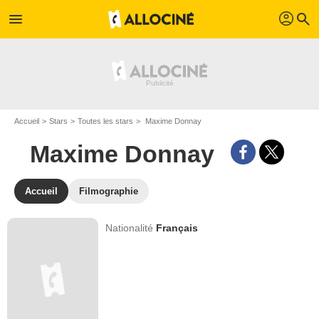
profil
menu
search
Accueil
Stars
Toutes les stars
Maxime Donnay
Maxime Donnay
Accueil
Filmographie
Nationalité
Français