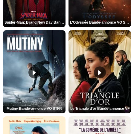
Spider-Man: Brand New Day Bande-annonce VO STFR
L'Odyssée Bande-annonce VO STFR
Mutiny Bande-annonce VO STFR
Le Triangle d'or Bande-annonce VF