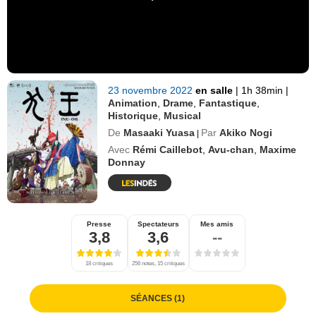
23 novembre 2022
en salle
|
1h 38min
|
Animation
,
Drame
,
Fantastique
,
Historique
,
Musical
De
Masaaki Yuasa
Par
Akiko Nogi
|
Avec
Rémi Caillebot
,
Avu-chan
,
Maxime
Donnay
Presse
Spectateurs
Mes amis
3,8
3,6
--
18 critiques
256 notes, 15 critiques
SÉANCES (1)