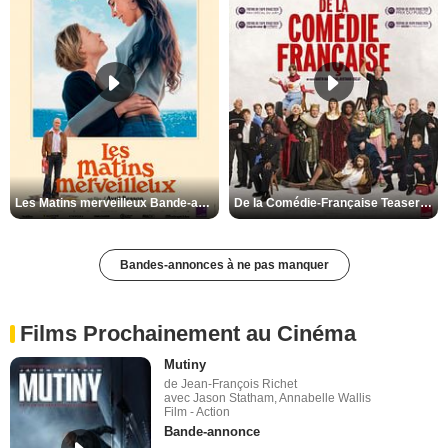
Les Matins merveilleux Bande-annonce VF
De la Comédie-Française Teaser VF
Bandes-annonces à ne pas manquer
Films Prochainement au Cinéma
Mutiny
de Jean-François Richet
avec Jason Statham, Annabelle Wallis
Film - Action
Bande-annonce