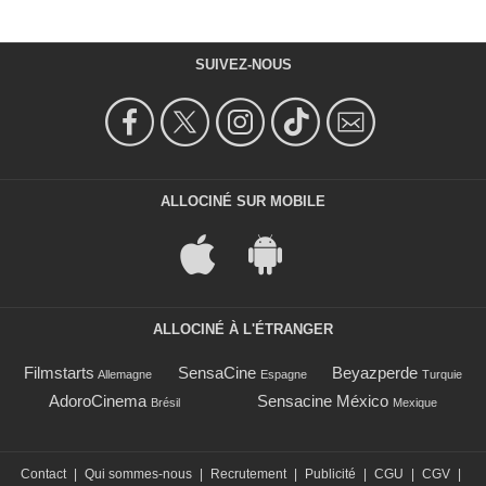
SUIVEZ-NOUS
ALLOCINÉ SUR MOBILE
ALLOCINÉ À L'ÉTRANGER
Filmstarts
SensaCine
Beyazperde
Allemagne
Espagne
Turquie
AdoroCinema
Sensacine México
Brésil
Mexique
Contact
|
Qui sommes-nous
|
Recrutement
|
Publicité
|
CGU
|
CGV
|