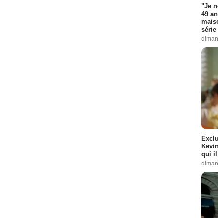
"Je n
49 an
maiso
série 
diman
Exclu
Kevin
qui i
diman