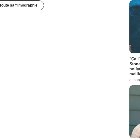
Toute sa filmographie
"Ça l
Stone
holly
meill
diman