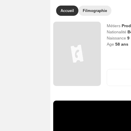
Accueil
Filmographie
Métiers
Prod
Nationalité
B
Naissance
9
Age
58
ans