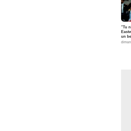
"Tu n
Eastw
un be
diman