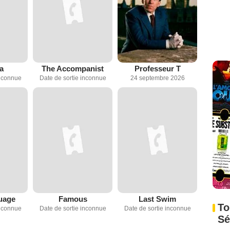
a
The Accompanist
Professeur T
inconnue
Date de sortie inconnue
24 septembre 2026
uage
Famous
Last Swim
To
inconnue
Date de sortie inconnue
Date de sortie inconnue
Sé