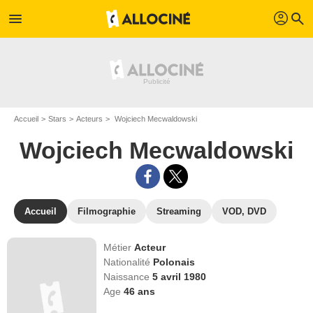
profil
menu
search
Accueil
Stars
Acteurs
Wojciech Mecwaldowski
Wojciech Mecwaldowski
Accueil
Filmographie
Streaming
VOD, DVD
Métier
Acteur
Nationalité
Polonais
Naissance
5 avril 1980
Age
46
ans