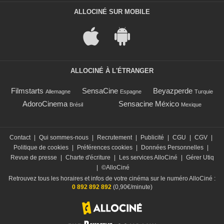
ALLOCINÉ SUR MOBILE
ALLOCINÉ À L'ÉTRANGER
Filmstarts
SensaCine
Beyazperde
Allemagne
Espagne
Turquie
AdoroCinema
Sensacine México
Brésil
Mexique
Contact
|
Qui sommes-nous
|
Recrutement
|
Publicité
|
CGU
|
CGV
|
Politique de cookies
|
Préférences cookies
|
Données Personnelles
|
Revue de presse
|
Charte d'écriture
|
Les services AlloCiné
|
Gérer Utiq
|
©AlloCiné
Retrouvez tous les horaires et infos de votre cinéma sur le numéro AlloCiné :
0 892 892 892
(0,90€/minute)