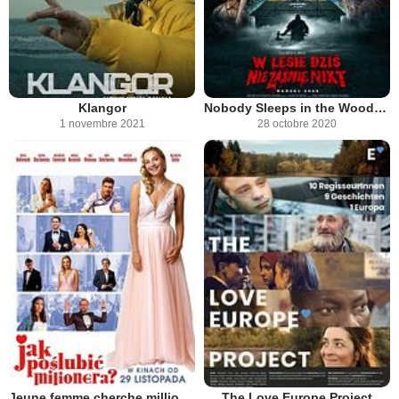
Klangor
Nobody Sleeps in the Woods Tonight
1 novembre 2021
28 octobre 2020
Jeune femme cherche millionnaire
The Love Europe Project