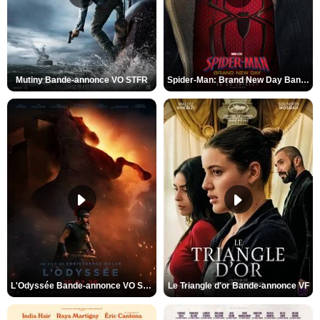
Mutiny Bande-annonce VO STFR
Spider-Man: Brand New Day Bande-annonce VO STFR
L'Odyssée Bande-annonce VO STFR
Le Triangle d'or Bande-annonce VF