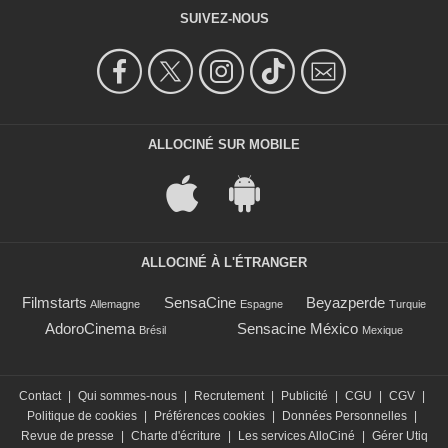
SUIVEZ-NOUS
ALLOCINÉ SUR MOBILE
ALLOCINÉ À L'ÉTRANGER
Filmstarts
SensaCine
Beyazperde
Allemagne
Espagne
Turquie
AdoroCinema
Sensacine México
Brésil
Mexique
Contact
|
Qui sommes-nous
|
Recrutement
|
Publicité
|
CGU
|
CGV
|
Politique de cookies
|
Préférences cookies
|
Données Personnelles
|
Revue de presse
|
Charte d'écriture
|
Les services AlloCiné
|
Gérer Utiq