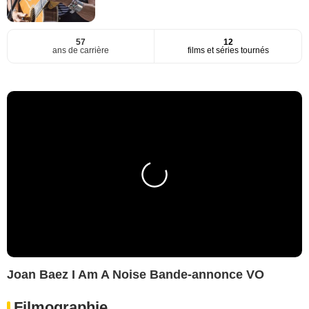
57
12
ans de carrière
films et séries tournés
Joan Baez I Am A Noise Bande-annonce VO
Filmographie