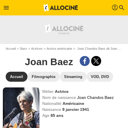
profil
menu
search
Accueil
Stars
Actrices
Actrice américaine
Joan Chandos Baez dit Joan Baez
Joan Baez
Accueil
Filmographie
Streaming
VOD, DVD
Métier
Actrice
Nom de naissance
Joan Chandos Baez
Nationalité
Américaine
Naissance
9 janvier 1941
Age
85
ans