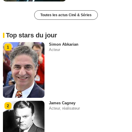
Toutes les actus Ciné & Séries
Top stars du jour
Simon Abkarian
1
Acteur
James Cagney
2
Acteur, réalisateur