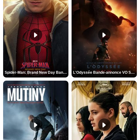
Spider-Man: Brand New Day Bande-annonce VO STFR
L'Odyssée Bande-annonce VO STFR