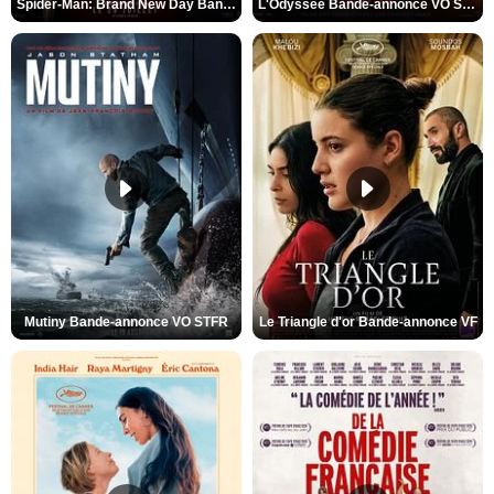
Spider-Man: Brand New Day Bande-annonce VO STFR
L'Odyssée Bande-annonce VO STFR
Mutiny Bande-annonce VO STFR
Le Triangle d'or Bande-annonce VF