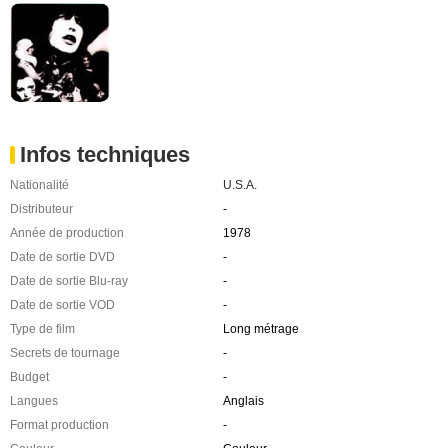
Infos techniques
Nationalité
U.S.A.
Distributeur
-
Année de production
1978
Date de sortie DVD
-
Date de sortie Blu-ray
-
Date de sortie VOD
-
Type de film
Long métrage
Secrets de tournage
-
Budget
-
Langues
Anglais
Format production
-