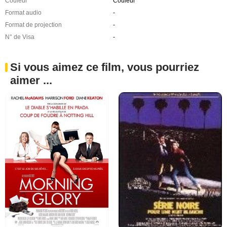
Couleur
Couleur
Format audio
-
Format de projection
-
N° de Visa
-
Si vous aimez ce film, vous pourriez
aimer ...