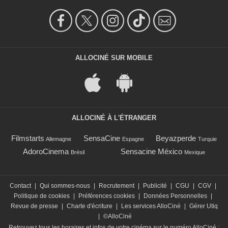
ALLOCINÉ SUR MOBILE
ALLOCINÉ À L'ÉTRANGER
Filmstarts
SensaCine
Beyazperde
Allemagne
Espagne
Turquie
AdoroCinema
Sensacine México
Brésil
Mexique
Contact
|
Qui sommes-nous
|
Recrutement
|
Publicité
|
CGU
|
CGV
|
Politique de cookies
|
Préférences cookies
|
Données Personnelles
|
Revue de presse
|
Charte d'écriture
|
Les services AlloCiné
|
Gérer Utiq
|
©AlloCiné
Retrouvez tous les horaires et infos de votre cinéma sur le numéro AlloCiné :