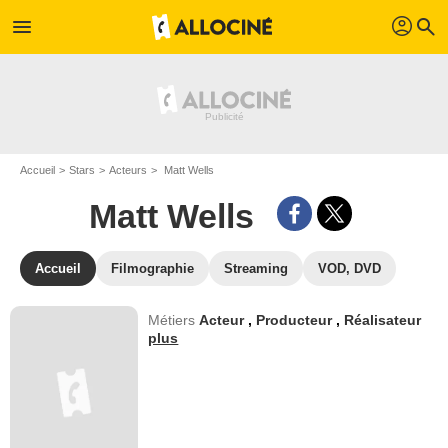
profil
menu
search
Accueil
Stars
Acteurs
Matt Wells
Matt Wells
Accueil
Filmographie
Streaming
VOD, DVD
Métiers
Acteur
,
Producteur
,
Réalisateur
plus