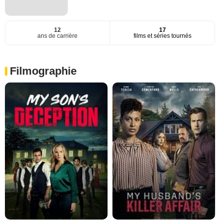
12
17
ans de carrière
films et séries tournés
Filmographie