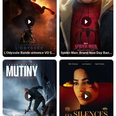
L'Odyssée Bande-annonce VO STFR
Spider-Man: Brand New Day Bande-annonce VO STFR