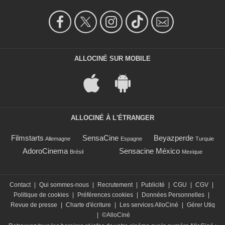
ALLOCINÉ SUR MOBILE
ALLOCINÉ À L'ÉTRANGER
Filmstarts
SensaCine
Beyazperde
Allemagne
Espagne
Turquie
AdoroCinema
Sensacine México
Brésil
Mexique
Contact
|
Qui sommes-nous
|
Recrutement
|
Publicité
|
CGU
|
CGV
|
Politique de cookies
|
Préférences cookies
|
Données Personnelles
|
Revue de presse
|
Charte d'écriture
|
Les services AlloCiné
|
Gérer Utiq
|
©AlloCiné