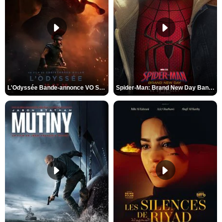
L'Odyssée Bande-annonce VO STFR
Spider-Man: Brand New Day Bande-annonce VO STFR