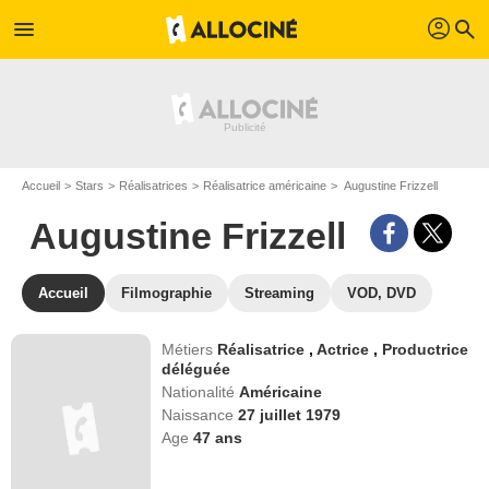
profil
menu
search
Accueil
Stars
Réalisatrices
Réalisatrice américaine
Augustine Frizzell
Augustine Frizzell
Accueil
Filmographie
Streaming
VOD, DVD
Métiers
Réalisatrice
,
Actrice
,
Productrice
déléguée
Nationalité
Américaine
Naissance
27 juillet 1979
Age
47
ans