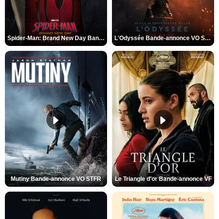
Spider-Man: Brand New Day Bande-annonce VO STFR
L'Odyssée Bande-annonce VO STFR
Mutiny Bande-annonce VO STFR
Le Triangle d'or Bande-annonce VF