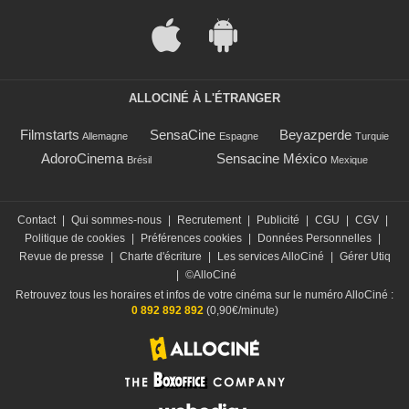
ALLOCINÉ À L'ÉTRANGER
Filmstarts
SensaCine
Beyazperde
Allemagne
Espagne
Turquie
AdoroCinema
Sensacine México
Brésil
Mexique
Contact
|
Qui sommes-nous
|
Recrutement
|
Publicité
|
CGU
|
CGV
|
Politique de cookies
|
Préférences cookies
|
Données Personnelles
|
Revue de presse
|
Charte d'écriture
|
Les services AlloCiné
|
Gérer Utiq
|
©AlloCiné
Retrouvez tous les horaires et infos de votre cinéma sur le numéro AlloCiné :
0 892 892 892
(0,90€/minute)