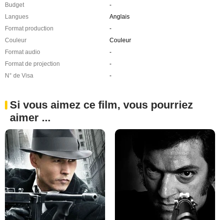
Budget
-
Langues
Anglais
Format production
-
Couleur
Couleur
Format audio
-
Format de projection
-
N° de Visa
-
Si vous aimez ce film, vous pourriez
aimer ...