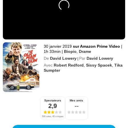
30 janvier 2019
sur Amazon Prime Video
|
1h 33min
|
Biopic
,
Drame
De
David Lowery
Par
David Lowery
|
Avec
Robert Redford
,
Sissy Spacek
,
Tika
Sumpter
Spectateurs
Mes amis
2,9
--
506 notes, 40 critiques