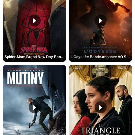
Spider-Man: Brand New Day Bande-annonce VO STFR
L'Odyssée Bande-annonce VO STFR