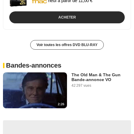
neuf à partir de 11,00 €
ACHETER
Voir toutes les offres DVD BLU-RAY
Bandes-annonces
The Old Man & The Gun
Bande-annonce VO
42 297 vues
2:26