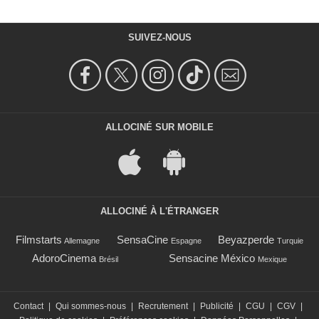
SUIVEZ-NOUS
ALLOCINÉ SUR MOBILE
ALLOCINÉ À L'ÉTRANGER
Filmstarts
SensaCine
Beyazperde
Allemagne
Espagne
Turquie
AdoroCinema
Sensacine México
Brésil
Mexique
Contact
|
Qui sommes-nous
|
Recrutement
|
Publicité
|
CGU
|
CGV
|