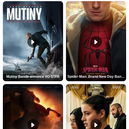
Mutiny Bande-annonce VO STFR
Spider-Man: Brand New Day Bande-annonce VO STFR