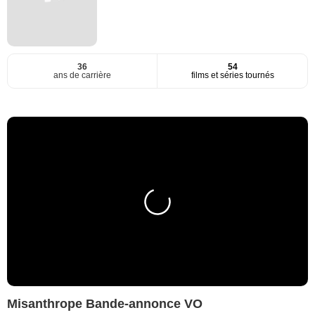
36
54
ans de carrière
films et séries tournés
Misanthrope Bande-annonce VO