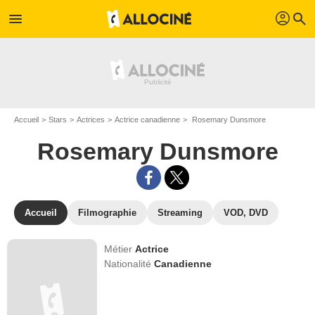
profil
menu
search
Accueil
Stars
Actrices
Actrice canadienne
Rosemary Dunsmore
Rosemary Dunsmore
Accueil
Filmographie
Streaming
VOD, DVD
Métier
Actrice
Nationalité
Canadienne