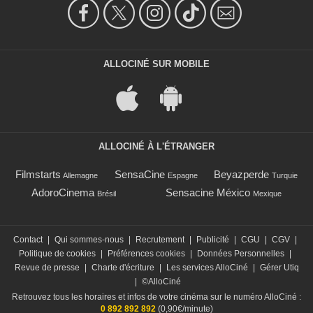
ALLOCINÉ SUR MOBILE
ALLOCINÉ À L'ÉTRANGER
Filmstarts
SensaCine
Beyazperde
Allemagne
Espagne
Turquie
AdoroCinema
Sensacine México
Brésil
Mexique
Contact
|
Qui sommes-nous
|
Recrutement
|
Publicité
|
CGU
|
CGV
|
Politique de cookies
|
Préférences cookies
|
Données Personnelles
|
Revue de presse
|
Charte d'écriture
|
Les services AlloCiné
|
Gérer Utiq
|
©AlloCiné
Retrouvez tous les horaires et infos de votre cinéma sur le numéro AlloCiné :
0 892 892 892
(0,90€/minute)