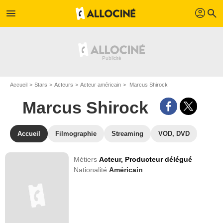
profil
menu
search
Accueil
Stars
Acteurs
Acteur américain
Marcus Shirock
Marcus Shirock
Accueil
Filmographie
Streaming
VOD, DVD
Métiers
Acteur,
Producteur délégué
Nationalité
Américain