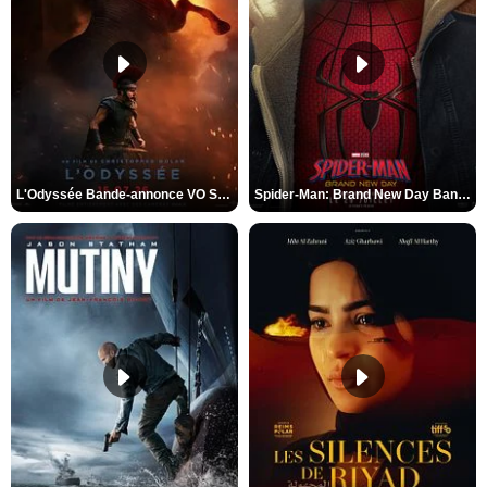
L'Odyssée Bande-annonce VO STFR
Spider-Man: Brand New Day Bande-annonce VO STFR