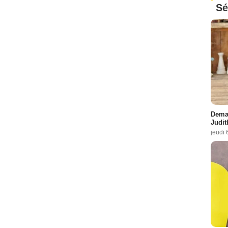
Sé
Demai
Judit
jeudi 