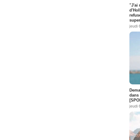
"J'ai
d'Hol
refus
super
jeudi 
Demai
dans 
[SPO
jeudi 