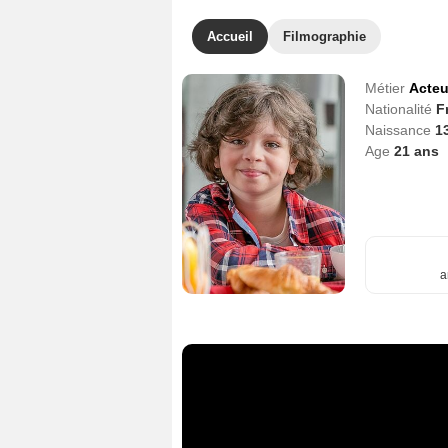
Accueil
Filmographie
Métier
Acteu
Nationalité
F
Naissance
1
Age
21
ans
a