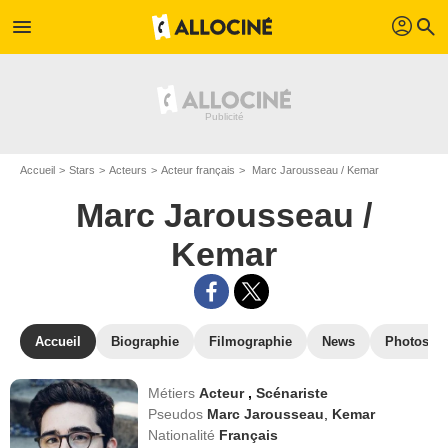
profil
menu
search
Accueil
Stars
Acteurs
Acteur français
Marc Jarousseau / Kemar
Marc Jarousseau /
Kemar
Accueil
Biographie
Filmographie
News
Photos
Métiers
Acteur
,
Scénariste
Pseudos
Marc Jarousseau
,
Kemar
Nationalité
Français