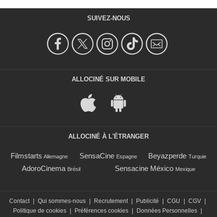
SUIVEZ-NOUS
ALLOCINÉ SUR MOBILE
ALLOCINÉ À L'ÉTRANGER
Filmstarts
SensaCine
Beyazperde
Allemagne
Espagne
Turquie
AdoroCinema
Sensacine México
Brésil
Mexique
Contact
|
Qui sommes-nous
|
Recrutement
|
Publicité
|
CGU
|
CGV
|
Politique de cookies
|
Préférences cookies
|
Données Personnelles
|