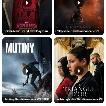
Spider-Man: Brand New Day Bande-annonce VO STFR
L'Odyssée Bande-annonce VO STFR
Mutiny Bande-annonce VO STFR
Le Triangle d'or Bande-annonce VF