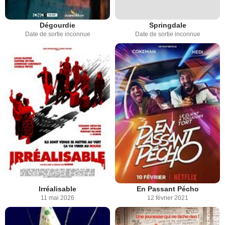
Dégourdie
Springdale
Date de sortie inconnue
Date de sortie inconnue
Irréalisable
En Passant Pécho
11 mai 2026
12 février 2021