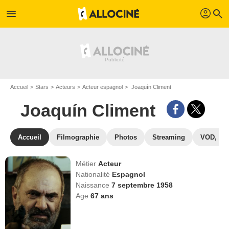
profil
menu
search
Accueil
Stars
Acteurs
Acteur espagnol
Joaquín Climent
Joaquín Climent
Accueil
Filmographie
Photos
Streaming
VOD, DV
Métier
Acteur
Nationalité
Espagnol
Naissance
7 septembre 1958
Age
67
ans