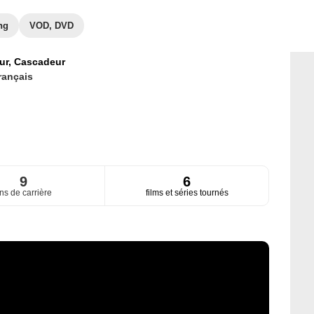
ng
VOD, DVD
ur,
Cascadeur
rançais
9
6
ns de carrière
films et séries tournés