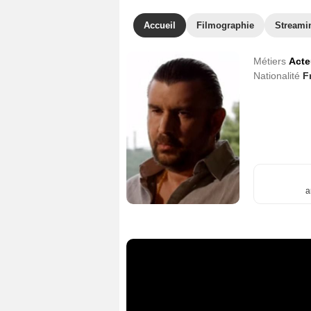
Accueil
Filmographie
Streami
Métiers
Acte
Nationalité
F
a