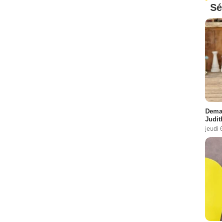
Sé
Demai
Judit
jeudi 