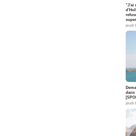
"J'ai
d'Hol
refus
super
jeudi 
Demai
dans 
[SPO
jeudi 