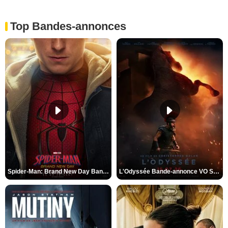
Top Bandes-annonces
Spider-Man: Brand New Day Bande-annonce VO STFR
L'Odyssée Bande-annonce VO STFR