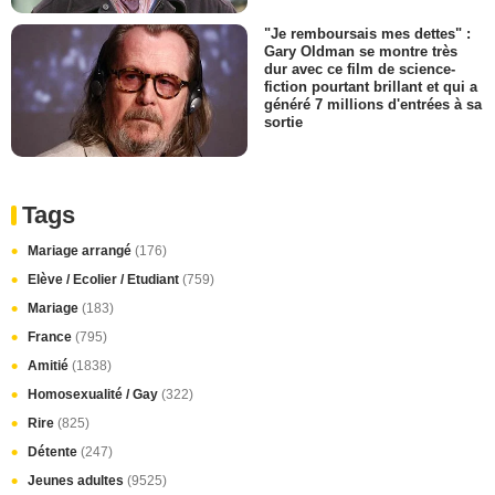
"Je remboursais mes dettes" :
Gary Oldman se montre très
dur avec ce film de science-
fiction pourtant brillant et qui a
généré 7 millions d'entrées à sa
sortie
Tags
Mariage arrangé
(176)
Elève / Ecolier / Etudiant
(759)
Mariage
(183)
France
(795)
Amitié
(1838)
Homosexualité / Gay
(322)
Rire
(825)
Détente
(247)
Jeunes adultes
(9525)