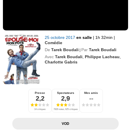
25 octobre 2017
en salle
|
1h 32min
|
Comédie
De
Tarek Boudali
Par
Tarek Boudali
|
Avec
Tarek Boudali
,
Philippe Lacheau
,
Charlotte Gabris
Presse
Spectateurs
Mes amis
2,2
2,9
--
14 critiques
7826 notes, 625 critiques
VOD