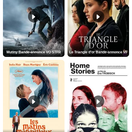
Mutiny Bande-annonce VO STFR
Le Triangle d'or Bande-annonce VF