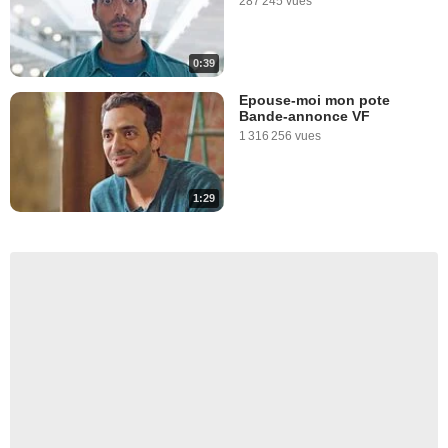
287 245 vues
0:39
Epouse-moi mon pote
Bande-annonce VF
1 316 256 vues
1:29