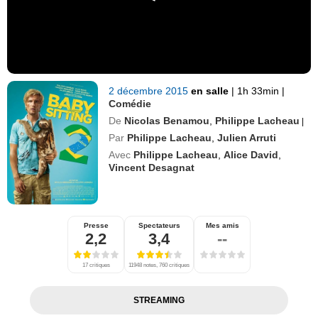
2 décembre 2015
en salle
|
1h 33min
|
Comédie
De
Nicolas Benamou
,
Philippe Lacheau
|
Par
Philippe Lacheau
,
Julien Arruti
Avec
Philippe Lacheau
,
Alice David
,
Vincent Desagnat
Presse
Spectateurs
Mes amis
2,2
3,4
--
17 critiques
11948 notes, 760 critiques
STREAMING