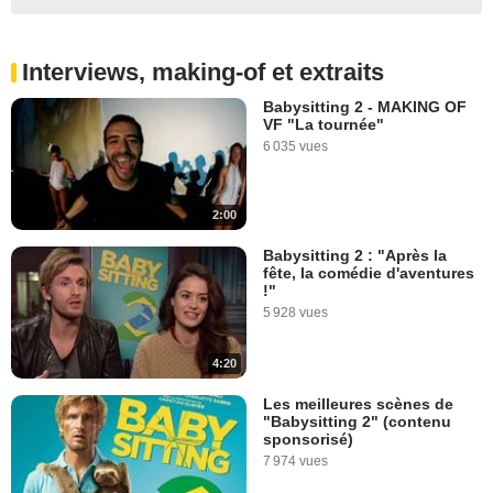
Interviews, making-of et extraits
Babysitting 2 - MAKING OF
VF "La tournée"
6 035 vues
2:00
Babysitting 2 : "Après la
fête, la comédie d'aventures
!"
5 928 vues
4:20
Les meilleures scènes de
"Babysitting 2" (contenu
sponsorisé)
7 974 vues