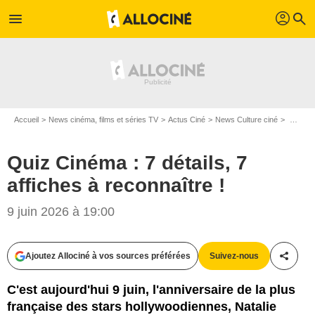
profil
menu
search
Accueil
News cinéma, films et séries TV
Actus Ciné
News Culture ciné
Quiz Cinéma : 7 détails, 7 affiches à reconnaître !
Quiz Cinéma : 7 détails, 7
affiches à reconnaître !
9 juin 2026 à 19:00
Ajoutez Allociné à vos sources préférées
Suivez-nous
Partag
C'est aujourd'hui 9 juin, l'anniversaire de la plus
française des stars hollywoodiennes, Natalie