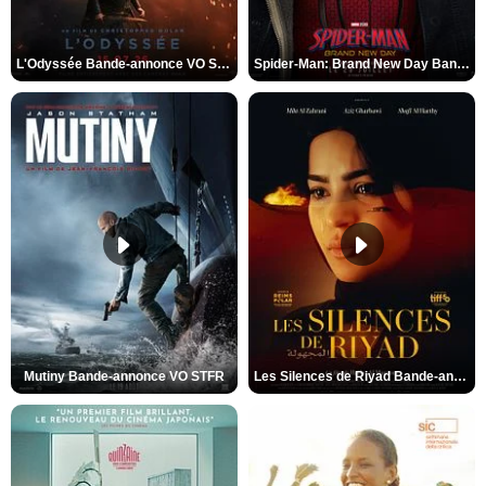
L'Odyssée Bande-annonce VO STFR
Spider-Man: Brand New Day Bande-annonce VO STFR
Mutiny Bande-annonce VO STFR
Les Silences de Riyad Bande-annonce VO STFR