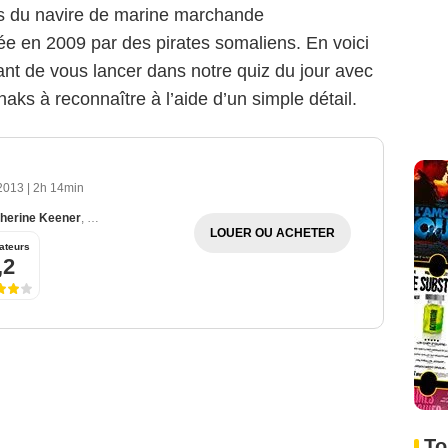
ages du navire de marine marchande
 en 2009 par des pirates somaliens. En voici
nt de vous lancer dans notre quiz du jour avec
aks à reconnaître à l’aide d’un simple détail.
 2013
|
2h 14min
herine Keener
,
Barkhad Abdi
LOUER OU ACHETER
ateurs
,2
To