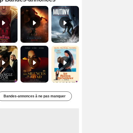
Spider-Man: Brand New Day Bande-annonce VO STFR
L'Odyssée Bande-annonce VO STFR
Mutiny Bande-annonce VO STFR
Le Triangle d'or Bande-annonce VF
Les Silences de Riyad Bande-annonce VO STFR
Les Matins merveilleux Bande-annonce VF
Bandes-annonces à ne pas manquer