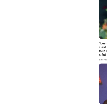
"Les 
c’est
tous 
a été 
samed