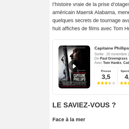
l’histoire vraie de la prise d’ot
américain Maersk Alabama, menée
quelques secrets de tournage ava
huit affiches de films avec Tom Hn
Capitaine Phillips
Sortie :
20 novembre
De
Paul Greengrass
Avec
Tom Hanks
,
Cat
Presse
Spect
3,5
4
LE SAVIEZ-VOUS ?
Face à la mer