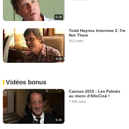
5:36
Todd Haynes Interview 2: I'm
Not There
912 vues
6:28
Vidéos bonus
Cannes 2015 : Les Palmés
au micro d'AlloCiné !
7 300 vues
6:26