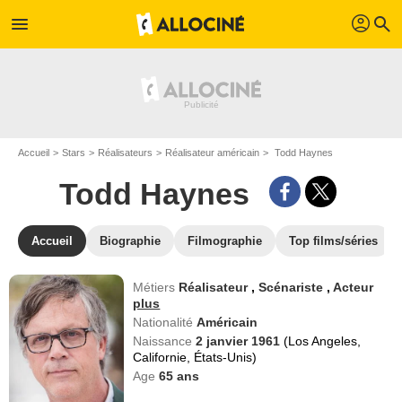
profil
menu
search
Accueil
Stars
Réalisateurs
Réalisateur américain
Todd Haynes
Todd Haynes
Accueil
Biographie
Filmographie
Top films/séries
Métiers
Réalisateur
,
Scénariste
,
Acteur
plus
Nationalité
Américain
Naissance
2 janvier 1961
(Los Angeles,
Californie, États-Unis)
Age
65
ans