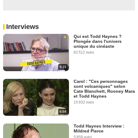
Interviews
Qui est Todd Haynes ?
Plongée dans l'univers
unique du cinéaste
62 512 vues
8:15
Carol : "Ces personnages
sont volcaniques" selon
Cate Blanchett, Rooney Mara
et Todd Haynes
15 932 vues
6:54
Todd Haynes Interview :
Mildred Pierce
5 859 vues