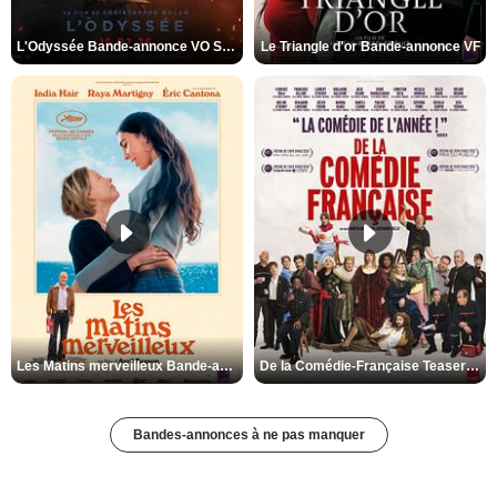
L'Odyssée Bande-annonce VO STFR
Le Triangle d'or Bande-annonce VF
Les Matins merveilleux Bande-annonce VF
De la Comédie-Française Teaser VF
Bandes-annonces à ne pas manquer