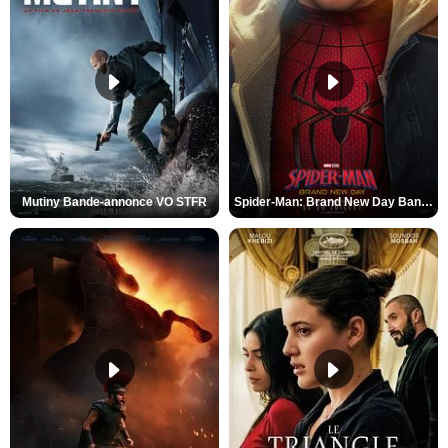
Mutiny Bande-annonce VO STFR
Spider-Man: Brand New Day Bande-annonce VO STFR