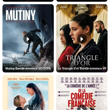
Mutiny Bande-annonce VO STFR
Le Triangle d'or Bande-annonce VF