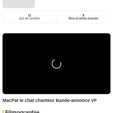
11
3
ans de carrière
films et séries tournés
MacPat le chat chanteur Bande-annonce VF
Filmographie