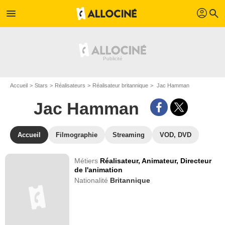
profil
menu
search
Accueil
Stars
Réalisateurs
Réalisateur britannique
Jac Hamman
Jac Hamman
Accueil
Filmographie
Streaming
VOD, DVD
Métiers
Réalisateur,
Animateur,
Directeur
de l'animation
Nationalité
Britannique