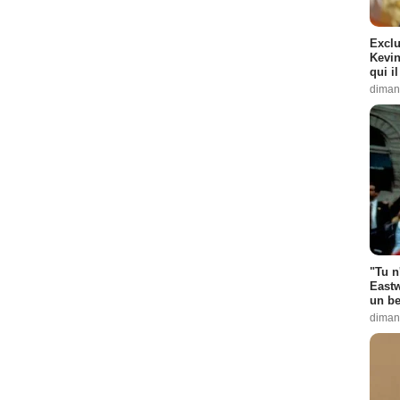
Exclu
Kevin
qui i
diman
"Tu n
Eastw
un be
diman