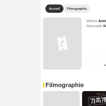
Accueil
Filmographie
Métiers
Actr
Nationalité
S
a
Filmographie