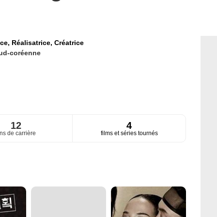
ice,
Réalisatrice,
Créatrice
ud-coréenne
12
4
ns de carrière
films et séries tournés