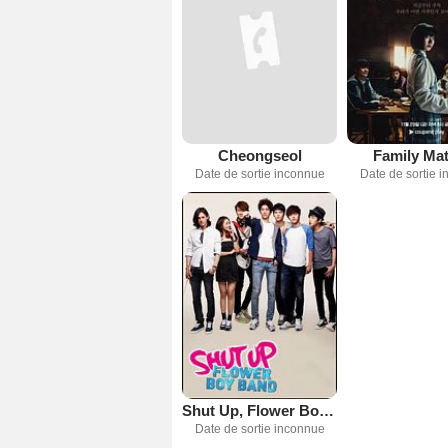
Cheongseol
Family Mat
Date de sortie inconnue
Date de sortie 
Shut Up, Flower Boy Band
Date de sortie inconnue