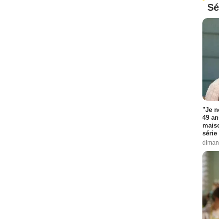
Sé
"Je n
49 an
maiso
série 
diman