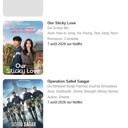
Our Sticky Love
De
Ji-Hye Mo
Avec
Hae-in Jung
,
Ha Young
,
Seo Jung-Yeon
Romance
,
Comédie
7 août 2026 sur Netflix
Operation Safed Saagar
De
Abhijeet Singh Parmar
,
Kushal Srivastava
Avec
Siddharth
,
Jimmy Shergill
,
Abhay Verma
Action
,
Drame
7 août 2026 sur Netflix