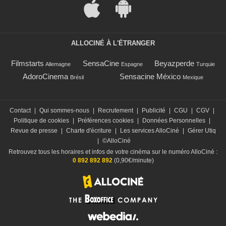
ALLOCINÉ À L'ÉTRANGER
Filmstarts
SensaCine
Beyazperde
Allemagne
Espagne
Turquie
AdoroCinema
Sensacine México
Brésil
Mexique
Contact
|
Qui sommes-nous
|
Recrutement
|
Publicité
|
CGU
|
CGV
|
Politique de cookies
|
Préférences cookies
|
Données Personnelles
|
Revue de presse
|
Charte d'écriture
|
Les services AlloCiné
|
Gérer Utiq
|
©AlloCiné
Retrouvez tous les horaires et infos de votre cinéma sur le numéro AlloCiné :
0 892 892 892
(0,90€/minute)