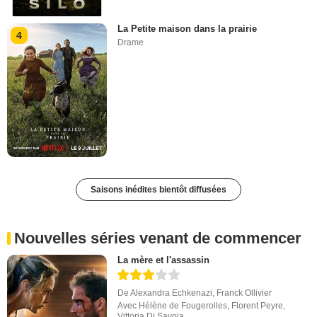
La Petite maison dans la prairie
4
Drame
Saisons inédites bientôt diffusées
Nouvelles séries venant de commencer
La mère et l'assassin
De
Alexandra Echkenazi
,
Franck Ollivier
Avec
Hélène de Fougerolles
,
Florent Peyre
,
Vittoria Di Savoia