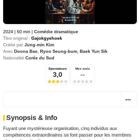
2024
|
50 min
|
Comédie dramatique
Titre original :
Gajokgyehoek
Créée par
Jung-min Kim
Avec
Doona Bae
,
Ryoo Seung-bum
,
Baek Yun Sik
Nationalité
Corée du Sud
Spectateurs
Mes amis
3,0
--
Synopsis & Info
Fuyant une mystérieuse organisation, cinq individus aux
compétences extraordinaires se font passer pour les membres