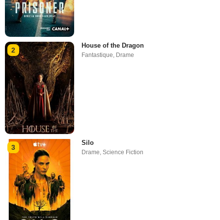
House of the Dragon
2
Fantastique
,
Drame
Silo
3
Drame
,
Science Fiction