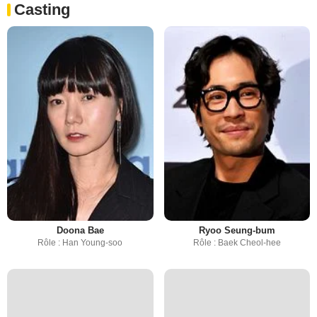
Casting
Doona Bae
Ryoo Seung-bum
Rôle : Han Young-soo
Rôle : Baek Cheol-hee