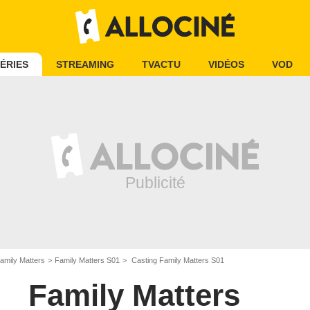
ÉRIES
STREAMING
TVACTU
VIDÉOS
VOD
amily Matters
Family Matters S01
Casting Family Matters S01
Family Matters