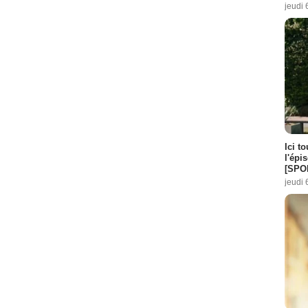
jeudi 
Ici t
l'épi
[SPO
jeudi 