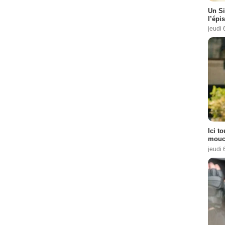
Un Si
l’épi
jeudi 
Ici t
mouch
jeudi 