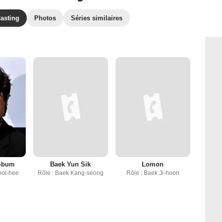
asting
Photos
Séries similaires
-bum
Baek Yun Sik
Lomon
eol-hee
Rôle : Baek Kang-seong
Rôle : Baek Ji-hoon