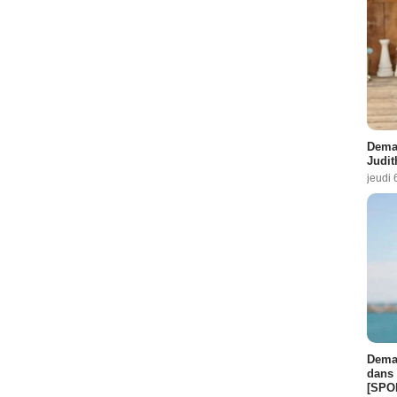
Demai
Judit
jeudi 
Demai
dans 
[SPO