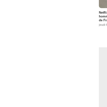
Netfl
homma
de Fr
jeudi 